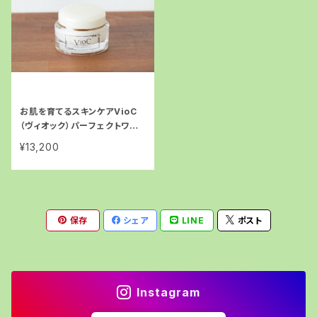
お肌を育てるスキンケアVioC
（ヴィオック）パーフェクトワン
クリーム 50g
¥13,200
保存
シェア
LINE
ポスト
Instagram